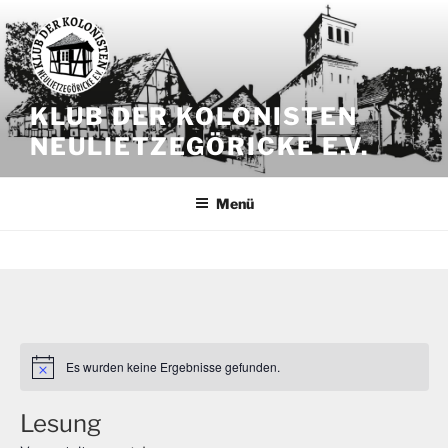
Zum
Inhalt
springen
KLUB DER KOLONISTEN
NEULIETZEGÖRICKE E.V.
Menü
Es wurden keine Ergebnisse gefunden.
Lesung