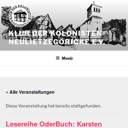
Zum
Inhalt
springen
KLUB DER KOLONISTEN
NEULIETZEGÖRICKE E.V.
Menü
« Alle Veranstaltungen
Diese Veranstaltung hat bereits stattgefunden.
Lesereihe OderBuch: Karsten