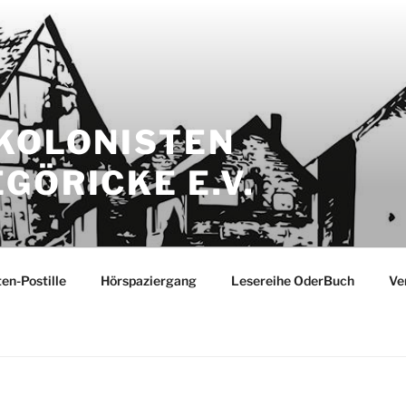
 KOLONISTEN
GÖRICKE E.V.
ten-Postille
Hörspaziergang
Lesereihe OderBuch
Ve