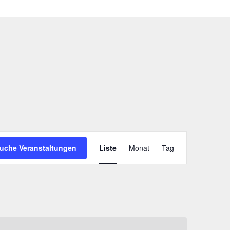
V
uche Veranstaltungen
Liste
Monat
Tag
e
r
a
n
s