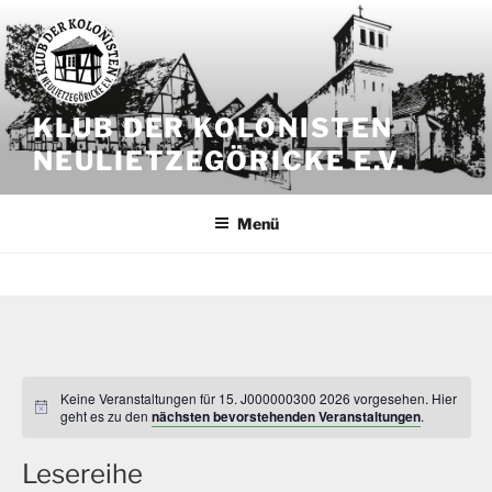
Zum
Inhalt
springen
KLUB DER KOLONISTEN
NEULIETZEGÖRICKE E.V.
Menü
Keine Veranstaltungen für 15. J000000300 2026 vorgesehen. Hier
geht es zu den
nächsten bevorstehenden Veranstaltungen
.
Lesereihe