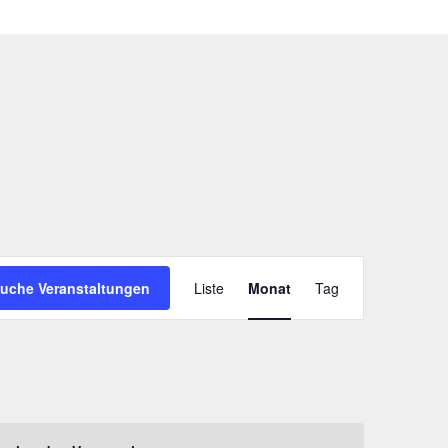
V
uche Veranstaltungen
Liste
Monat
Tag
e
r
a
n
s