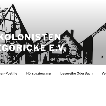
 KOLONISTEN
GÖRICKE E.V.
ten-Postille
Hörspaziergang
Lesereihe OderBuch
Ve